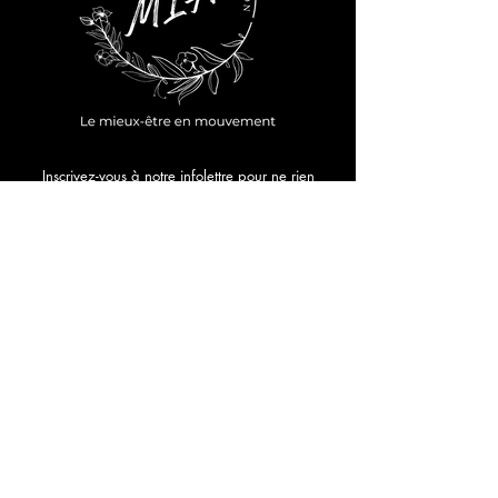
Inscrivez-vous à notre infolettre pour ne rien
manquer!
Prénom
*
Adresse courriel
*
Envoyer