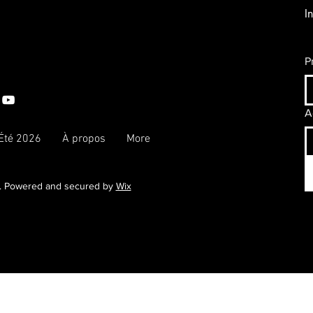
I
P
A
 Été 2026
À propos
More
. Powered and secured by
Wix