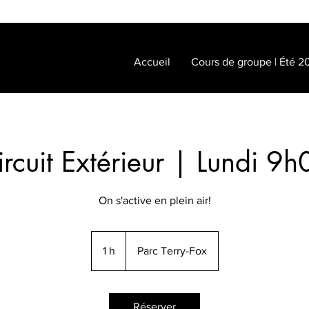
Accueil
Cours de groupe | Été 2
ircuit Extérieur | Lundi 9h
On s'active en plein air!
1 h
1
Parc Terry-Fox
Réserver