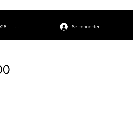
Se connecter
026
...
00